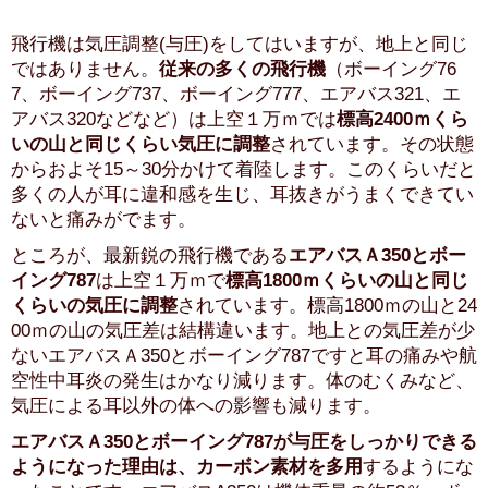
飛行機は気圧調整(与圧)をしてはいますが、地上と同じ
ではありません。
従来の多くの飛行機
（ボーイング76
7、ボーイング737、ボーイング777、エアバス321、エ
アバス320などなど）は上空１万ｍでは
標高2400ｍくら
いの山と同じくらい気圧に調整
されています。その状態
からおよそ15～30分かけて着陸します。このくらいだと
多くの人が耳に違和感を生じ、耳抜きがうまくできてい
ないと痛みがでます。
ところが、最新鋭の飛行機である
エアバスＡ350とボー
イング787
は上空１万ｍで
標高1800ｍくらいの山と同じ
くらいの気圧に調整
されています。標高1800ｍの山と24
00ｍの山の気圧差は結構違います。地上との気圧差が少
ないエアバスＡ350とボーイング787ですと耳の痛みや航
空性中耳炎の発生はかなり減ります。体のむくみなど、
気圧による耳以外の体への影響も減ります。
エアバスＡ350とボーイング787が与圧をしっかりできる
ようになった理由は、カーボン素材を多用
するようにな