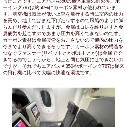
ったことです。エアバスA350は機体重量の約53％、ボ
ーイング787は約50%にカーボン素材が使われていま
す。航空機は気圧が低い上空を飛行する時に室内の圧力
を高め、地上ではまた下げたりするので風船のように膨
らんだり萎んだりしますが、金属はコレを繰り返すと金
属疲労を起こすのであまり圧力を高くできないのです。
カーボン素材は金属疲労をおこさないので機内の圧力を
今までより高くできるそうです。カーボン素材の構造を
つなぐファスナー(リベットとかボルトとか)は金属でで
きてるのでしょうから、地上と同じ気圧にはできないの
ですが、それでもエアバスＡ350やボーイング787は従来
の飛行機に比べて大幅に快適な環境です。