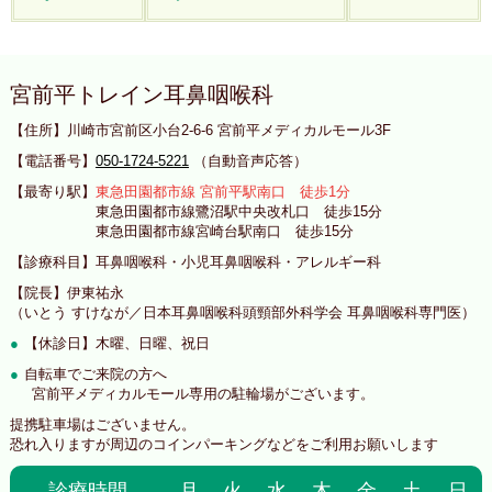
宮前平トレイン耳鼻咽喉科
【住所】川崎市宮前区小台2-6-6 宮前平メディカルモール3F
【電話番号】
050-1724-5221
（自動音声応答）
【最寄り駅】
東急田園都市線 宮前平駅南口 徒歩1分
東急田園都市線鷺沼駅中央改札口 徒歩15分
東急田園都市線宮崎台駅南口 徒歩15分
【診療科目】耳鼻咽喉科・小児耳鼻咽喉科・アレルギー科
【院長】伊東祐永
（いとう すけなが／日本耳鼻咽喉科頭頸部外科学会 耳鼻咽喉科専門医）
【休診日】木曜、日曜、祝日
自転車でご来院の方へ
宮前平メディカルモール専用の駐輪場がございます。
提携駐車場はございません。
恐れ入りますが周辺のコインパーキングなどをご利用お願いします
診療時間
月
火
水
木
金
土
日