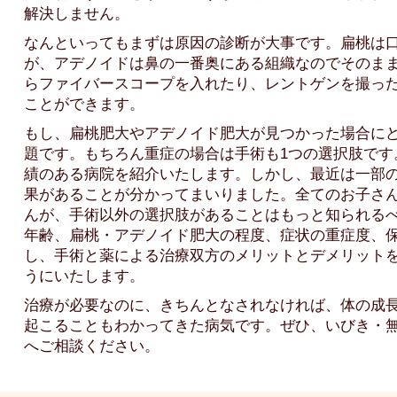
解決しません。
なんといってもまずは原因の診断が大事です。扁桃は
が、アデノイドは鼻の一番奥にある組織なのでそのま
らファイバースコープを入れたり、レントゲンを撮っ
ことができます。
もし、扁桃肥大やアデノイド肥大が見つかった場合に
題です。もちろん重症の場合は手術も1つの選択肢です
績のある病院を紹介いたします。しかし、最近は一部
果があることが分かってまいりました。全てのお子さ
んが、手術以外の選択肢があることはもっと知られる
年齢、扁桃・アデノイド肥大の程度、症状の重症度、
し、手術と薬による治療双方のメリットとデメリット
うにいたします。
治療が必要なのに、きちんとなされなければ、体の成
起こることもわかってきた病気です。ぜひ、いびき・
へご相談ください。