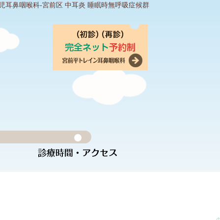
児耳鼻咽喉科‐宮前区 中耳炎 睡眠時無呼吸症候群