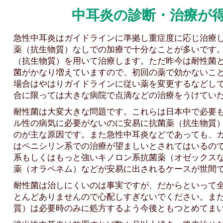
中耳炎の診断・治療が
急性中耳炎はガイドラインに準拠し重症度に応じ治療
薬（抗生物質）なしでの加療で十分なことが多いです
（抗生物質）を用いて治療します。ただ昨今は耐性菌
菌がかなり増えていますので、初回の薬で効かないこ
場合はやはりガイドラインに従い薬を変更するなどし
合に限っては大きな病院で点滴などの治療をうけてい
耐性菌は大変大きな問題です。これらは日本中で必要
ル性の病気に必要がないのに安易に抗菌薬（抗生物質
のが主な原因です。また急性中耳炎などであっても、
はペニシリン系での治療が望ましいとされてはいるの
系もしくはもっと強いキノロン系抗菌薬（オゼックス
薬（オラペネム）などが安易に出されるケースが世間
耐性菌は治しにくいのは事実ですが、だからといって
とんどありませんので心配しすぎないでください。ま
質）は必要時のみに処方するよう今後ともつとめてま