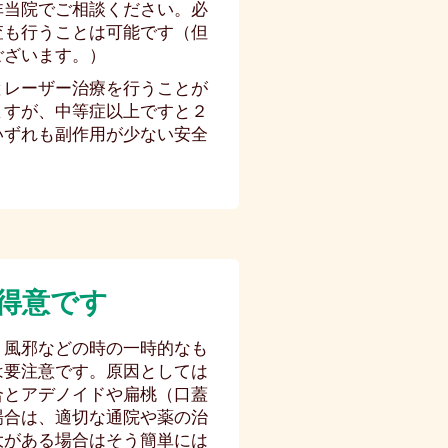
非当院でご相談ください。必
査も行うことは可能です（但
ございます。）
とレーザー治療を行うことが
ますが、中等症以上ですと２
いずれも副作用が少ない安全
得意です
。風邪などの時の一時的なも
は要注意です。原因としては
合とアデノイドや扁桃（口蓋
場合は、適切な通院や薬の治
大がある場合はそう簡単には