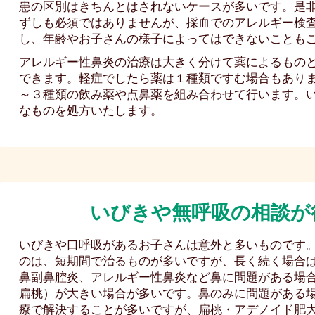
患の区別はきちんとはされないケースが多いです。是
ずしも必須ではありませんが、採血でのアレルギー検
し、年齢やお子さんの様子によってはできないことも
アレルギー性鼻炎の治療は大きく分けて薬によるもの
できます。軽症でしたら薬は１種類ですむ場合もあり
～３種類の飲み薬や点鼻薬を組み合わせて行います。
なものを処方いたします。
いびきや無呼吸の相談
が
いびきや口呼吸があるお子さんは意外と多いものです
のは、短期間で治るものが多いですが、長く続く場合
鼻副鼻腔炎、アレルギー性鼻炎など鼻に問題がある場
扁桃）が大きい場合が多いです。鼻のみに問題がある
療で解決することが多いですが、扁桃・アデノイド肥