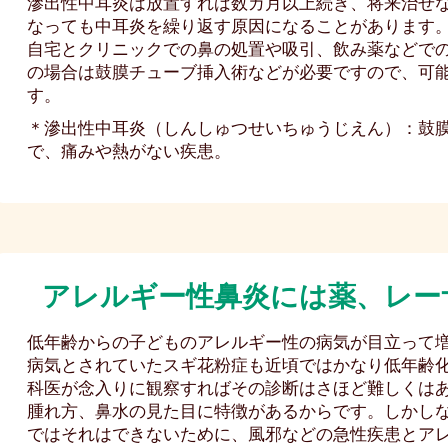
滲出性中耳炎は放置すれば数カ月以上続き、将来治せ
なっても中耳炎を繰り返す原因になることがあります
自宅とクリニックでの鼻の処置や吸引、飲み薬などで
の場合は鼓膜チューブ挿入術などが必要ですので、可
す。
＊滲出性中耳炎（しんしゅつせいちゅうじえん）：鼓
で、痛みや熱がない疾患。
アレルギー性鼻炎には
薬、レー
低年齢からの子どものアレルギー性の病気が目立って
病気とされていたスギ花粉症も近頃ではかなり低年齢
科医が念入りに観察すればその診断はさほど難しくは
腫れ方、鼻水の見た目に特徴があるからです。しかし
ではそれはできないために、風邪などの急性疾患とア