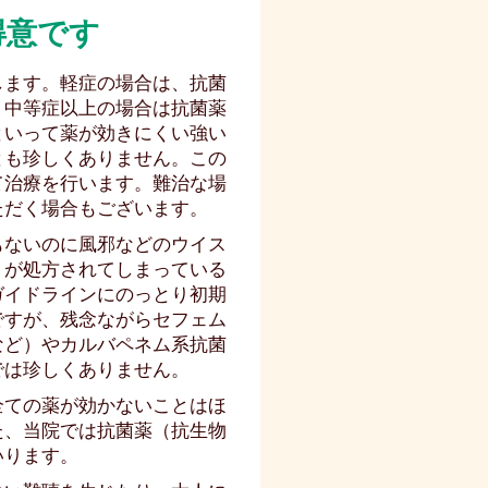
得意です
します。軽症の場合は、抗菌
。中等症以上の場合は抗菌薬
といって薬が効きにくい強い
とも珍しくありません。この
て治療を行います。難治な場
ただく場合もございます。
もないのに風邪などのウイス
）が処方されてしまっている
ガイドラインにのっとり初期
ですが、残念ながらセフェム
など）やカルバペネム系抗菌
では珍しくありません。
全ての薬が効かないことはほ
た、当院では抗菌薬（抗生物
いります。