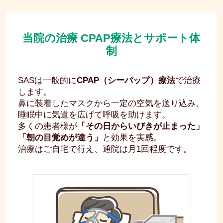
当院の治療 CPAP療法とサポート体
制
SASは一般的に
CPAP（シーパップ）療法
で治療
します。
鼻に装着したマスクから一定の空気を送り込み、
睡眠中に気道を広げて呼吸を助けます。
多くの患者様が
「その日からいびきが止まった」
「朝の目覚めが違う」
と効果を実感。
治療はご自宅で行え、通院は月1回程度です。