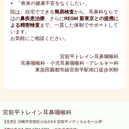
「将来の健康不安をなくしたい」
院は、自宅でできる
簡易検査
から、耳鼻科ならで
はの
鼻疾患治療
、さらに
RESM 新東京との提携に
よる精密検査
まで、一貫した体制でサポートして
います。
お気軽にご相談ください。
宮前平トレイン耳鼻咽喉科
耳鼻咽喉科・小児耳鼻咽喉科・アレルギー科
東急田園都市線宮前平駅南口徒歩30秒
宮前平トレイン耳鼻咽喉科
【住所】川崎市宮前区小台2-6-6 宮前平メディカルモール3F