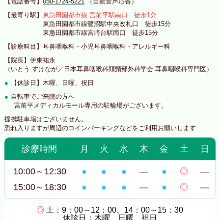
【電話番号】
050-1724-5221
（自動音声応答）
【最寄り駅】
東急田園都市線 宮前平駅南口 徒歩1分
東急田園都市線鷺沼駅中央改札口 徒歩15分
東急田園都市線宮崎台駅南口 徒歩15分
【診療科目】耳鼻咽喉科・小児耳鼻咽喉科・アレルギー科
【院長】伊東祐永
（いとう すけなが／日本耳鼻咽喉科頭頸部外科学会 耳鼻咽喉科専門医）
【休診日】木曜、日曜、祝日
自転車でご来院の方へ
宮前平メディカルモール専用の駐輪場がございます。
提携駐車場はございません。
恐れ入りますが周辺のコインパーキングなどをご利用お願いします
診療時間
月
火
水
木
金
土
日
10:00～12:30
●
●
●
―
●
◎
―
15:00～18:30
●
●
●
―
●
◎
―
◎
土：9：00～12：00、14：00～15：30
休診日：木曜、日曜、祝日