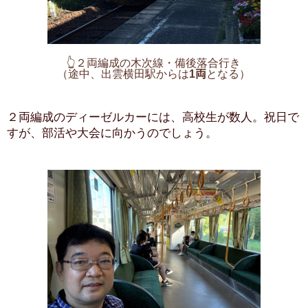
👆２両編成の木次線・備後落合行き
（途中、出雲横田駅からは
1両
となる）
２両編成のディーゼルカーには、高校生が数人。祝日で
すが、部活や大会に向かうのでしょう。