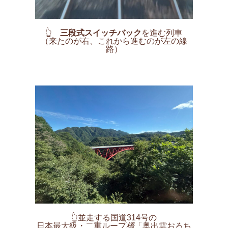
👆
三段式スイッチバック
を進む列車
（来たのが右、これから進むのが左の線
路）
👆並走する国道314号の
日本最大級・二重ループ
橋
「奥出雲おろち