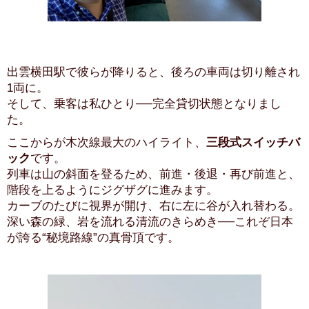
出雲横田駅で彼らが降りると、後ろの車両は切り離され
1両に。
そして、乗客は私ひとり──完全貸切状態となりまし
た。
ここからが木次線最大のハイライト、
三段式スイッチバ
ック
です。
列車は山の斜面を登るため、前進・後退・再び前進と、
階段を上るようにジグザグに進みます。
カーブのたびに視界が開け、右に左に谷が入れ替わる。
深い森の緑、岩を流れる清流のきらめき──これぞ日本
が誇る“秘境路線”の真骨頂です。