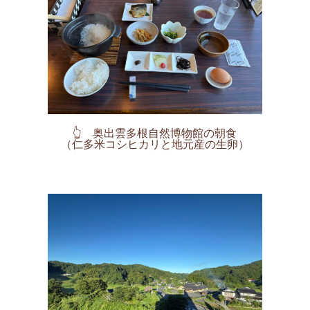
👆 奥出雲多根自然博物館の朝食
（仁多米コシヒカリと地元産の生卵）