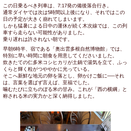
この日乗るべき列車は、7:17発の備後落合行き。
通常ダイヤでは次は5時間以上後になり、それではこの
日の予定が大きく崩れてしまいます。
しかも猛暑による日中の運休が続く木次線では、この列
車すら走らない可能性がありました。
乗り遅れは許されない朝です。
早朝6時半、宿である「奥出雲多根自然博物館」では、
特別に早い時間に朝食を用意してくださいました。
炊きたての仁多米コシヒカリが土鍋で湯気を立て、ふっ
くらと輝く粒がつややかに光っている。
そこへ新鮮な地元の卵を落とし、卵かけご飯に──それ
は、言葉を選ばず言えば、至福でした。
噛むたびに立ちのぼる米の甘み。これが「西の横綱」と
称される米の実力かと深く納得しました。