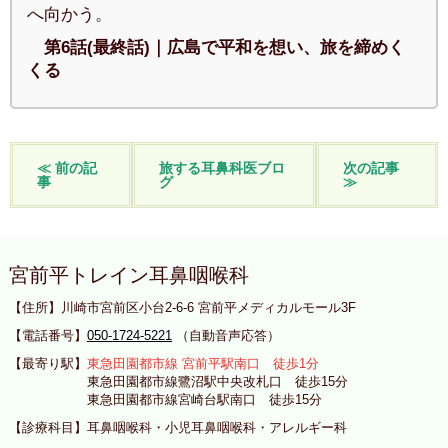
へ向かう。
第6話(最終話)｜広島で平和を想い、旅を締めく
くる
≪ 前の記
旅する耳鼻科医ブロ
次の記事
事
グ
≫
宮前平トレイン耳鼻咽喉科
【住所】川崎市宮前区小台2-6-6 宮前平メディカルモール3F
【電話番号】
050-1724-5221
（自動音声応答）
【最寄り駅】
東急田園都市線 宮前平駅南口 徒歩1分
東急田園都市線鷺沼駅中央改札口 徒歩15分
東急田園都市線宮崎台駅南口 徒歩15分
【診療科目】耳鼻咽喉科・小児耳鼻咽喉科・アレルギー科