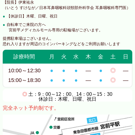
【院長】伊東祐永
（いとう すけなが／日本耳鼻咽喉科頭頸部外科学会 耳鼻咽喉科専門医）
【休診日】木曜、日曜、祝日
自転車でご来院の方へ
宮前平メディカルモール専用の駐輪場がございます。
提携駐車場はございません。
恐れ入りますが周辺のコインパーキングなどをご利用お願いします
診療時間
月
火
水
木
金
土
日
10:00～12:30
●
●
●
―
●
◎
―
15:00～18:30
●
●
●
―
●
◎
―
◎
土：9：00～12：00、14：00～15：30
休診日：木曜、日曜、祝日
完全ネット予約制です。